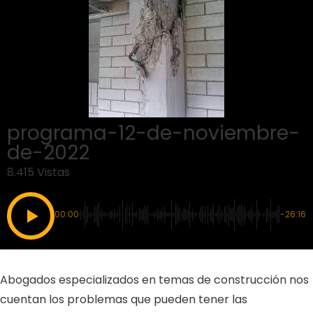
programa-12-de-noviembre-
de-2022
8.415 Vistas
00:00
-26:16
Abogados especializados en temas de construcción nos
cuentan los problemas que pueden tener las