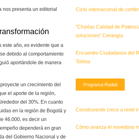
nos presenta un editorial
Ciclo internacional de conf
“Charlas Calidad de Potenci
transformación
soluciones” Cenergia
s este año, es evidente que a
Encuentro Ciudadanos del 
rse debido al comportamiento
Tolima
siguió aportándole de manera
royecte un crecimiento del
Programa Radial
ue el aporte de la región,
alrededor del 30%. En cuanto
Construverde crece a nivel i
uidas en la región de Bogotá y
e 46.000, es decir un
Cómo avanza el novedoso me
esempeño dependerá en gran
enda del Gobierno Nacional y de