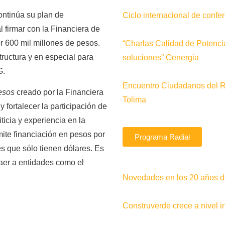
ontinúa su plan de
Ciclo internacional de conf
al firmar con la Financiera de
r 600 mil millones de pesos.
“Charlas Calidad de Potenci
tructura y en especial para
soluciones” Cenergia
G.
Encuentro Ciudadanos del 
esos
creado por la Financiera
Tolima
 fortalecer la participación de
ticia y experiencia en la
mite financiación en pesos por
Programa Radial
es que sólo tienen dólares. Es
aer a entidades como el
Novedades en los 20 años de
Construverde crece a nivel i