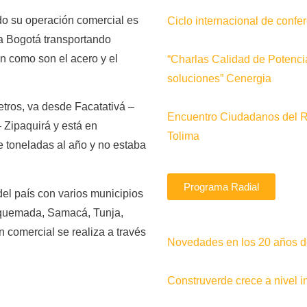
do su operación comercial es
Ciclo internacional de conf
a Bogotá transportando
ón como son el acero y el
“Charlas Calidad de Potenci
soluciones” Cenergia
etros, va desde Facatativá –
Encuentro Ciudadanos del 
 Zipaquirá y está en
Tolima
e toneladas al año y no estaba
Programa Radial
del país con varios municipios
aquemada, Samacá, Tunja,
 comercial se realiza a través
Novedades en los 20 años de
Construverde crece a nivel i