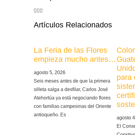
Artículos Relacionados
La Feria de las Flores
Colom
empieza mucho antes…
Guat
Unid
agosto 5, 2026
para 
Seis meses antes de que la primera
siste
silleta salga a desfilar, Carlos José
certi
Atehortúa ya está negociando flores
soste
con familias campesinas del Oriente
antioqueño. Es
agosto 4
El Cons
Constru