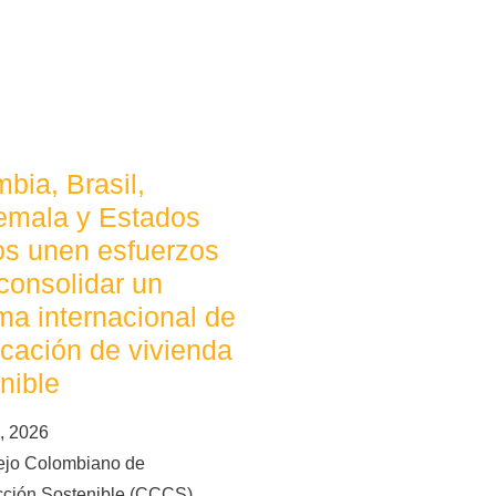
bia, Brasil,
emala y Estados
os unen esfuerzos
consolidar un
ma internacional de
ficación de vivienda
nible
, 2026
ejo Colombiano de
cción Sostenible (CCCS),