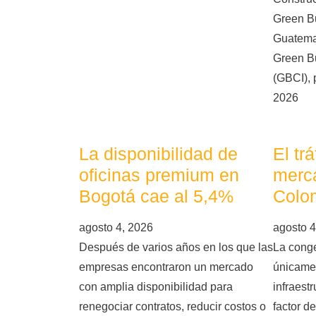
Green Bu
Guatema
Green Bu
(GBCI), 
2026
La disponibilidad de
El tr
oficinas premium en
merca
Bogotá cae al 5,4%
Colo
agosto 4, 2026
agosto 4
Después de varios años en los que las
La conge
empresas encontraron un mercado
únicame
con amplia disponibilidad para
infraest
renegociar contratos, reducir costos o
factor d