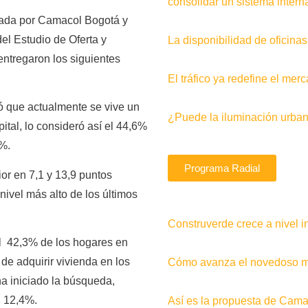
consolidar un sistema interna
zada por Camacol Bogotá y
el Estudio de Oferta y
La disponibilidad de oficin
ntregaron los siguientes
El tráfico ya redefine el me
ó que actualmente se vive un
¿Puede la iluminación urban
tal, lo consideró así el 44,6%
%.
Programa Radial
or en 7,1 y 13,9 puntos
nivel más alto de los últimos
Construverde crece a nivel i
el 42,3% de los hogares en
e adquirir vivienda en los
Cómo avanza el novedoso me
a iniciado la búsqueda,
l 12,4%.
Así es la propuesta de Camac