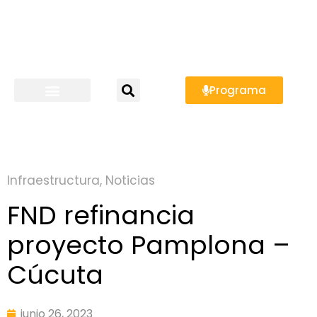
Programa
Infraestructura
,
Noticias
FND refinancia
proyecto Pamplona –
Cúcuta
junio 26, 2023