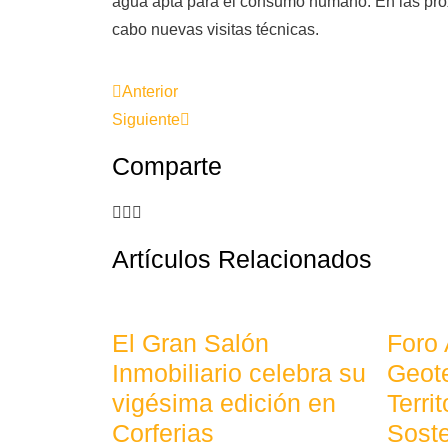
agua apta para el consumo humano. En las pró
cabo nuevas visitas técnicas.
Anterior
Siguiente
Comparte
Artículos Relacionados
El Gran Salón
Foro
Inmobiliario celebra su
Geote
vigésima edición en
Terri
Corferias
Soste