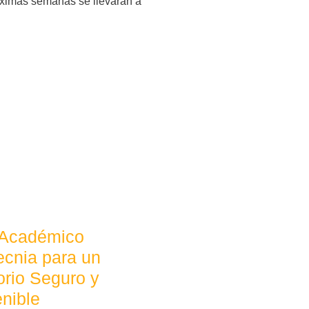
ximas semanas se llevarán a
 Académico
cnia para un
torio Seguro y
nible