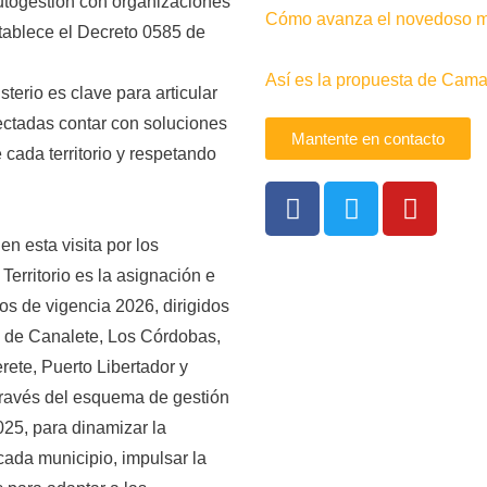
utogestión con organizaciones
Cómo avanza el novedoso me
stablece el Decreto 0585 de
Así es la propuesta de Camac
sterio es clave para articular
ectadas contar con soluciones
Mantente en contacto
cada territorio y respetando
n esta visita por los
Territorio es la asignación e
sos de vigencia 2026, dirigidos
s de Canalete, Los Córdobas,
ete, Puerto Libertador y
través del esquema de gestión
025, para dinamizar la
cada municipio, impulsar la