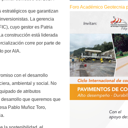
Foro Académico Geotecnia pa
s estratégicos que garantizan
inversionistas. La gerencia
IC), cuyo gestor es Patria
La construcción está liderada
rcialización corre por parte de
do por AIA.
romiso con el desarrollo
iera, ambiental y social. No
quipado de atributos
 desarrollo que queremos que
presa Pablo Muñoz Toro,
ia.
 la sostenibilidad, el