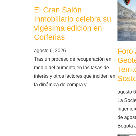
El Gran Salón
Inmobiliario celebra su
vigésima edición en
Corferias
Foro
agosto 6, 2026
Geote
Tras un proceso de recuperación en
Terri
medio del aumento en las tasas de
interés y otros factores que inciden en
Soste
la dinámica de compra y
agosto 6
La Soci
Ingeniero
de agost
Bogotá 