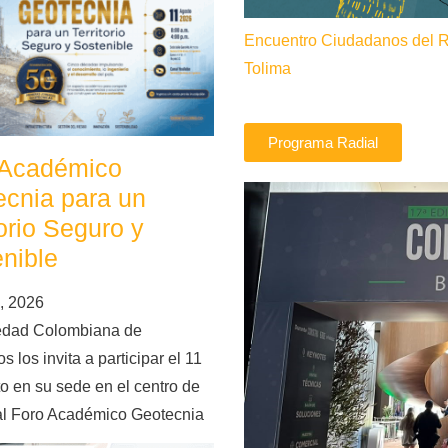
Encuentro Ciudadanos del 
Tolima
Programa Radial
 Académico
cnia para un
torio Seguro y
nible
, 2026
edad Colombiana de
s los invita a participar el 11
o en su sede en el centro de
al Foro Académico Geotecnia