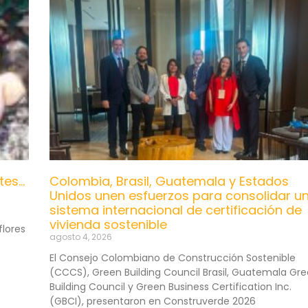
tes…
Colombia, Brasil, Guatemala y Estados
Unidos unen esfuerzos para consolidar u
sistema internacional de certificación de
vivienda sostenible
flores
agosto 4, 2026
s
El Consejo Colombiano de Construcción Sostenible
(CCCS), Green Building Council Brasil, Guatemala Gr
Building Council y Green Business Certification Inc.
(GBCI), presentaron en Construverde 2026