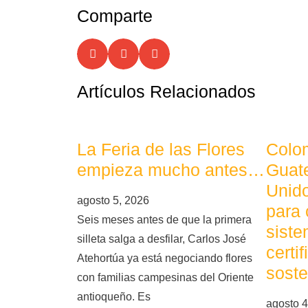
Comparte
Artículos Relacionados
La Feria de las Flores
Colom
empieza mucho antes…
Guat
Unid
agosto 5, 2026
para 
Seis meses antes de que la primera
siste
silleta salga a desfilar, Carlos José
certi
Atehortúa ya está negociando flores
soste
con familias campesinas del Oriente
antioqueño. Es
agosto 4