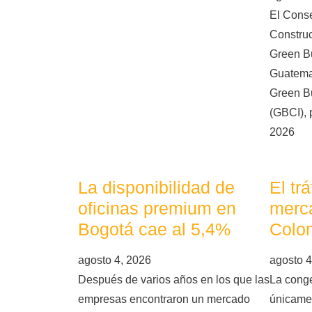
El Cons
Constru
Green Bu
Guatema
Green Bu
(GBCI), 
2026
La disponibilidad de
El tr
oficinas premium en
merca
Bogotá cae al 5,4%
Colo
agosto 4, 2026
agosto 4
Después de varios años en los que las
La conge
empresas encontraron un mercado
únicame