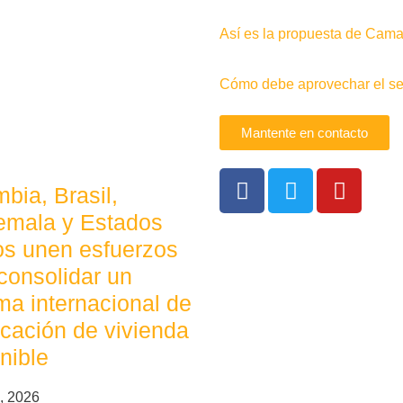
Así es la propuesta de Camac
Cómo debe aprovechar el sec
Mantente en contacto
bia, Brasil,
emala y Estados
os unen esfuerzos
consolidar un
ma internacional de
ficación de vivienda
nible
, 2026