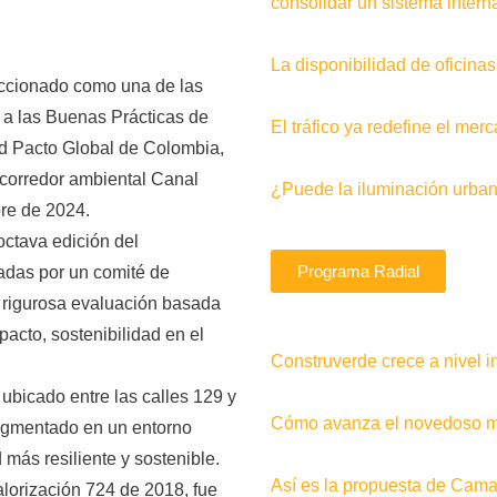
consolidar un sistema interna
La disponibilidad de oficin
leccionado como una de las
a las Buenas Prácticas de
El tráfico ya redefine el me
ed Pacto Global de Colombia,
o corredor ambiental Canal
¿Puede la iluminación urban
re de 2024.
octava edición del
Programa Radial
adas por un comité de
a rigurosa evaluación basada
pacto, sostenibilidad en el
Construverde crece a nivel i
ubicado entre las calles 129 y
Cómo avanza el novedoso me
ragmentado en un entorno
 más resiliente y sostenible.
Así es la propuesta de Camac
alorización 724 de 2018, fue