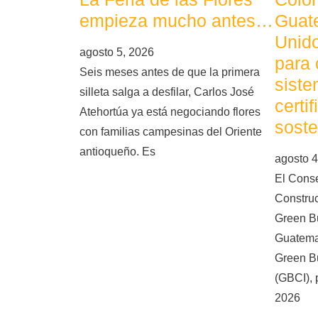
empieza mucho antes…
Guat
Unid
agosto 5, 2026
para 
Seis meses antes de que la primera
siste
silleta salga a desfilar, Carlos José
certi
Atehortúa ya está negociando flores
soste
con familias campesinas del Oriente
antioqueño. Es
agosto 4
El Cons
Constru
Green Bu
Guatema
Green Bu
(GBCI), 
2026