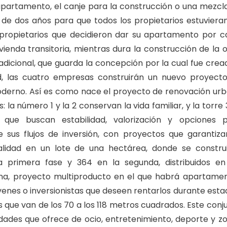
l apartamento, el canje para la construcción o una mezcl
de dos años para que todos los propietarios estuviera
 propietarios que decidieron dar su apartamento por c
vienda transitoria, mientras dura la construcción de la 
dicional, que guarda la concepción por la cual fue crea
d, las cuatro empresas construirán un nuevo proyect
 moderno. Así es como nace el proyecto de renovación ur
 la número 1 y la 2 conservan la vida familiar, y la torre 
 que buscan estabilidad, valorización y opciones 
 sus flujos de inversión, con proyectos que garantiza
ealidad en un lote de una hectárea, donde se constru
primera fase y 364 en la segunda, distribuidos en
una, proyecto multiproducto en el que habrá apartame
enes o inversionistas que deseen rentarlos durante esta
s que van de los 70 a los 118 metros cuadrados. Este conj
idades que ofrece de ocio, entretenimiento, deporte y z