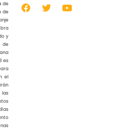
a de
n de
anje
obra
do y
o de
bana
3 es
para
n el
irán
 las
ntos
días
unto
onas