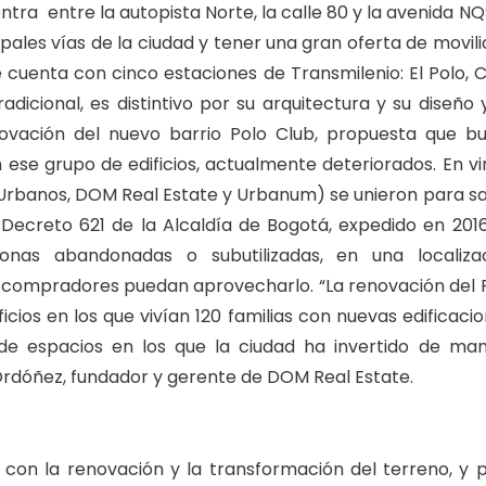
ntra entre la autopista Norte, la calle 80 y la avenida NQS
pales vías de la ciudad y tener una gran oferta de movili
 cuenta con cinco estaciones de Transmilenio: El Polo, C
radicional, es distintivo por su arquitectura y su diseño 
vación del nuevo barrio Polo Club, propuesta que b
n ese grupo de edificios, actualmente deteriorados. En vi
s Urbanos, DOM Real Estate y Urbanum) se unieron para s
l Decreto 621 de la Alcaldía de Bogotá, expedido en 2016
onas abandonadas o subutilizadas, en una localiza
o compradores puedan aprovecharlo. “La renovación del 
cios en los que vivían 120 familias con nuevas edificacio
 de espacios en los que la ciudad ha invertido de ma
o Ordóñez, fundador y gerente de DOM Real Estate.
n con la renovación y la transformación del terreno, y 