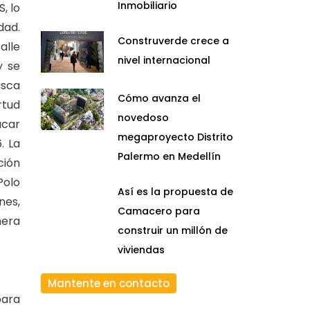
Inmobiliario
, lo
dad.
Construverde crece a
alle
nivel internacional
y se
usca
Cómo avanza el
rtud
novedoso
acar
megaproyecto Distrito
. La
Palermo en Medellín
ción
Polo
Así es la propuesta de
nes,
Camacero para
nera
construir un millón de
viviendas
Mantente en contacto
para