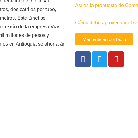
eneración de iniciativa
Así es la propuesta de Camac
ros, dos carriles por tubo,
metros. Este túnel se
Cómo debe aprovechar el sec
oncesión de la empresa Vías
mil millones de pesos y
Mantente en contacto
ores en Antioquia se ahorrarán