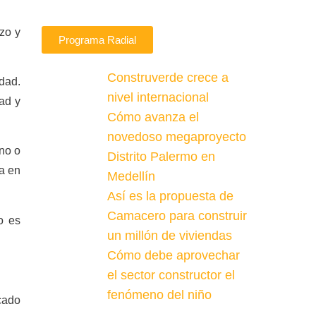
azo y
Programa Radial
Construverde crece a
dad.
nivel internacional
dad y
Cómo avanza el
novedoso megaproyecto
no o
Distrito Palermo en
ca en
Medellín
Así es la propuesta de
Camacero para construir
o es
un millón de viviendas
Cómo debe aprovechar
el sector constructor el
fenómeno del niño
cado