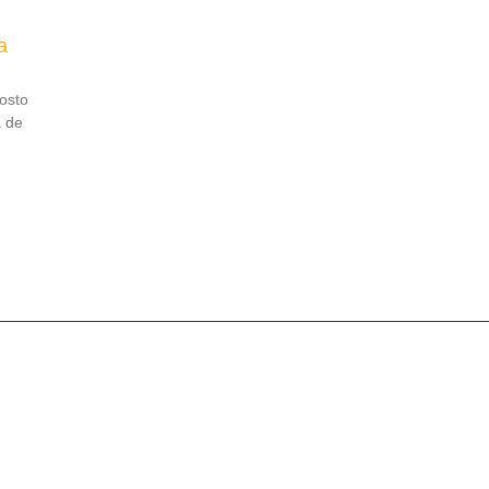
a
osto
a de