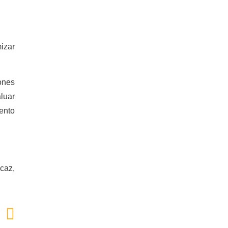
izar
ones
luar
iento
icaz,