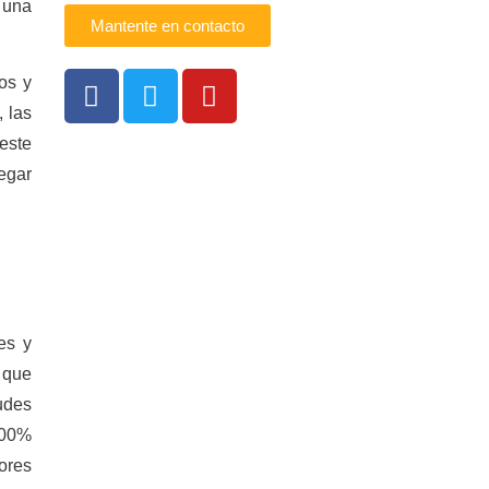
 una
Mantente en contacto
os y
 las
este
egar
es y
 que
tudes
100%
ores