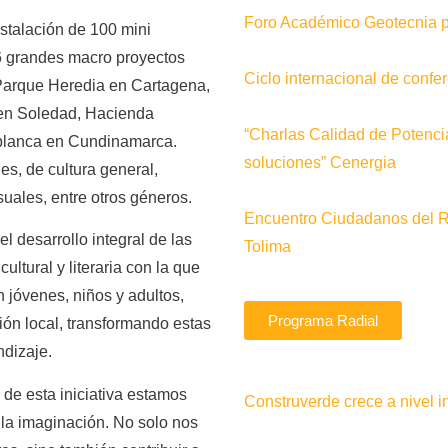
Foro Académico Geotecnia pa
nstalación de 100 mini
 6 grandes macro proyectos
Ciclo internacional de conf
Parque Heredia en Cartagena,
 en Soledad, Hacienda
“Charlas Calidad de Potenci
blanca en Cundinamarca.
soluciones” Cenergia
es, de cultura general,
uales, entre otros géneros.
Encuentro Ciudadanos del 
l desarrollo integral de las
Tolima
tural y literaria con la que
n jóvenes, niños y adultos,
Programa Radial
ón local, transformando estas
ndizaje.
de esta iniciativa estamos
Construverde crece a nivel i
 la imaginación. No solo nos