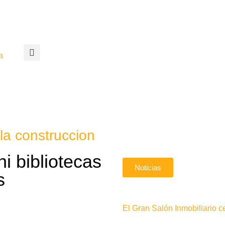
a
la construccion
i bibliotecas
Noticias
s
El Gran Salón Inmobiliario c