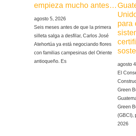
empieza mucho antes…
Guat
Unid
agosto 5, 2026
para 
Seis meses antes de que la primera
siste
silleta salga a desfilar, Carlos José
certi
Atehortúa ya está negociando flores
soste
con familias campesinas del Oriente
antioqueño. Es
agosto 4
El Cons
Constru
Green Bu
Guatema
Green Bu
(GBCI), 
2026