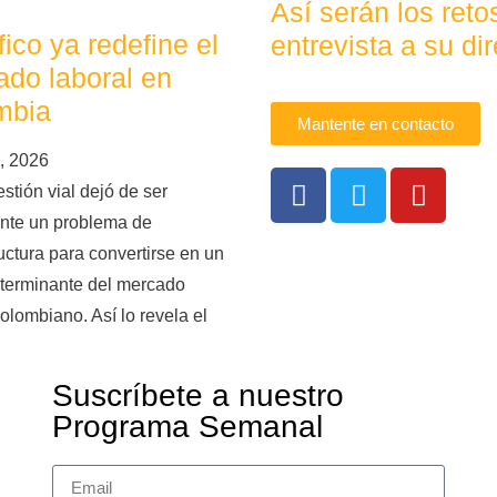
Así serán los ret
áfico ya redefine el
entrevista a su dir
do laboral en
mbia
Mantente en contacto
, 2026
stión vial dejó de ser
nte un problema de
ructura para convertirse en un
eterminante del mercado
colombiano. Así lo revela el
Suscríbete a nuestro
Programa Semanal