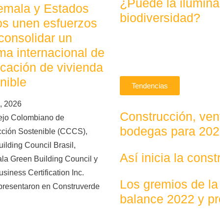
¿Puede la ilumina
emala y Estados
biodiversidad?
os unen esfuerzos
consolidar un
ma internacional de
ficación de vivienda
nible
Tendencias
, 2026
Construcción, vent
ejo Colombiano de
bodegas para 20
cción Sostenible (CCCS),
ilding Council Brasil,
Así inicia la cons
la Green Building Council y
siness Certification Inc.
Los gremios de la
presentaron en Construverde
balance 2022 y p