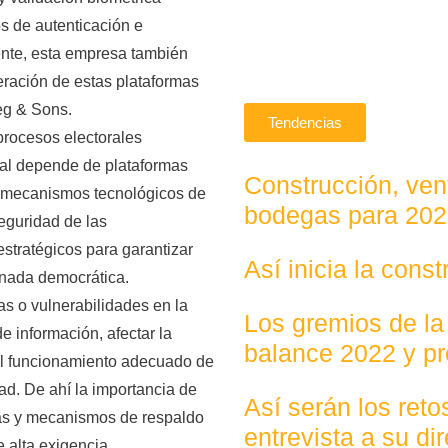
os de autenticación e
ente, esta empresa también
eración de estas plataformas
eg & Sons.
Tendencias
procesos electorales
ral depende de plataformas
Construcción, vent
 y mecanismos tecnológicos de
bodegas para 20
seguridad de las
stratégicos para garantizar
Así inicia la cons
ornada democrática.
as o vulnerabilidades en la
Los gremios de la
e información, afectar la
balance 2022 y p
r el funcionamiento adecuado de
ad. De ahí la importancia de
Así serán los ret
tas y mecanismos de respaldo
entrevista a su dir
 alta exigencia.