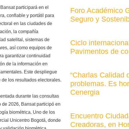
Bansat participará en el
Foro Académico Ge
, confiable y portátil para
Seguro y Sostenib
ectoral en las ciudades de
ración, la compañía
ad satelital, sistemas de
Ciclo internaciona
ares, así como equipos de
Pavimentos de co
ra garantizar continuidad
ión de la información en
amentales. Este despliegue
“Charlas Calidad 
e de los resultados electorales.
problemas. Es hor
Cenergia
entada durante las consultas
 de 2026, Bansat participó en
ogía biométrica. Uno de los
Encuentro Ciudad
cial Unicentro Bogotá, donde
Creadoras, en Ho
y validación biométrica