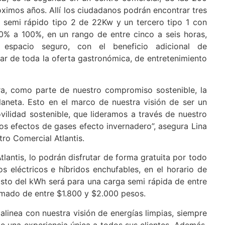
róximos años. Allí los ciudadanos podrán encontrar tres
o semi rápido tipo 2 de 22Kw y un tercero tipo 1 con
0% a 100%, en un rango de entre cinco a seis horas,
 espacio seguro, con el beneficio adicional de
ar de toda la oferta gastronómica, de entretenimiento
era, como parte de nuestro compromiso sostenible, la
planeta. Esto en el marco de nuestra visión de ser un
vilidad sostenible, que lideramos a través de nuestro
los efectos de gases efecto invernadero”, asegura Lina
ro Comercial Atlantis.
tlantis, lo podrán disfrutar de forma gratuita por todo
s eléctricos e híbridos enchufables, en el horario de
sto del kWh será para una carga semi rápida de entre
timado de entre $1.800 y $2.000 pesos.
alinea con nuestra visión de energías limpias, siempre
le una experiencia única a todos sus clientes. Además,