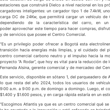
estaciones que construirá Dielco a nivel nacional en los p
cargadores inteligentes: un cargador tipo 1 de 7.4kW, un
carga DC de 24Kw, que permitirá cargar un vehículo de 
dependiendo de la característica del carro, en un
poder aprovechar este tiempo para hacer compras, disfrut
y de servicios que posee el Centro Comercial.
“Es un privilegio poder ofrecer a Bogotá esta electrolin
transición hacia energías más limpias, y el cuidado del 
centro comercial carbono neutro y el impulso hacia la mo
proyecto “A Rodar”, que hoy es vital para la reducción de 
Fernanda Alsina, gerente comercial y de mercadeo del Cent
Este servicio, disponible en sótano 1, del parqueadero de A
lo que resta del año 2024, todos los usuarios de vehículo
9:00 a.m. a 9:00 p.m. de domingo a domingo. Luego, el co
$1.400 y $1.600 pesos, y en carga rápida estaría en un es
“Escogimos Atlantis ya que es un centro comercial qué se 
le ha apuntado a la innovación y está enfocado en brindar