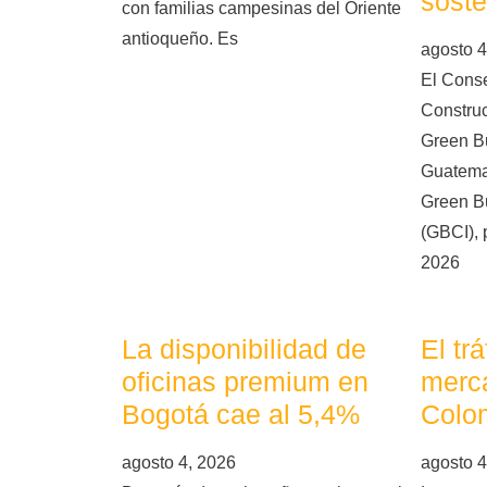
soste
con familias campesinas del Oriente
antioqueño. Es
agosto 4
El Cons
Constru
Green Bu
Guatema
Green Bu
(GBCI), 
2026
La disponibilidad de
El tr
oficinas premium en
merca
Bogotá cae al 5,4%
Colo
agosto 4, 2026
agosto 4