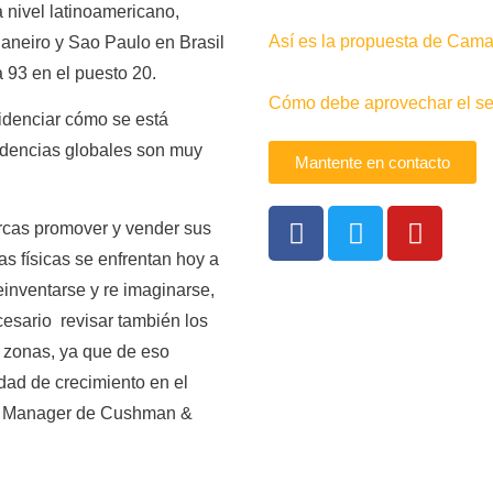
a nivel latinoamericano,
Así es la propuesta de Camac
Janeiro y Sao Paulo en Brasil
a 93 en el puesto 20.
Cómo debe aprovechar el sec
idenciar cómo se está
ndencias globales son muy
Mantente en contacto
arcas promover y vender sus
das físicas se enfrentan hoy a
einventarse y re imaginarse,
cesario revisar también los
s zonas, ya que de eso
dad de crecimiento en el
ry Manager de Cushman &