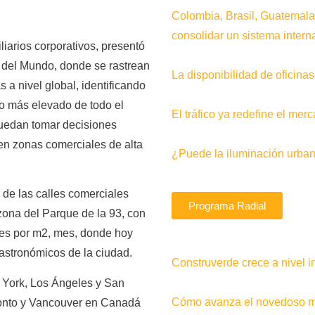
Colombia, Brasil, Guatemala
consolidar un sistema interna
iarios corporativos, presentó
s del Mundo, donde se rastrean
La disponibilidad de oficin
a nivel global, identificando
do más elevado de todo el
El tráfico ya redefine el me
uedan tomar decisiones
 en zonas comerciales de alta
¿Puede la iluminación urban
 de las calles comerciales
Programa Radial
zona del Parque de la 93, con
es por m2, mes, donde hoy
astronómicos de la ciudad.
Construverde crece a nivel i
 York, Los Ángeles y San
Cómo avanza el novedoso me
ronto y Vancouver en Canadá