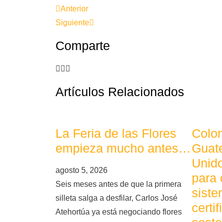
Anterior
Siguiente
Comparte
Artículos Relacionados
La Feria de las Flores
Colom
empieza mucho antes…
Guat
Unid
agosto 5, 2026
para 
Seis meses antes de que la primera
siste
silleta salga a desfilar, Carlos José
certi
Atehortúa ya está negociando flores