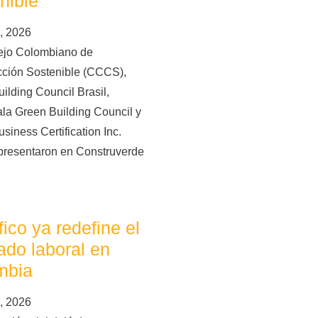
nible
, 2026
ejo Colombiano de
cción Sostenible (CCCS),
ilding Council Brasil,
la Green Building Council y
siness Certification Inc.
presentaron en Construverde
áfico ya redefine el
do laboral en
mbia
, 2026