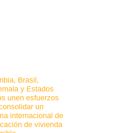
bia, Brasil,
emala y Estados
os unen esfuerzos
consolidar un
ma internacional de
ficación de vivienda