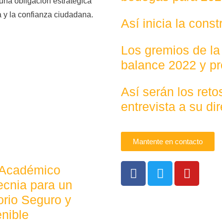
una obligación estratégica
 y la confianza ciudadana.
Así inicia la cons
Los gremios de la
balance 2022 y p
Así serán los ret
entrevista a su dir
Mantente en contacto
 Académico
cnia para un
torio Seguro y
nible