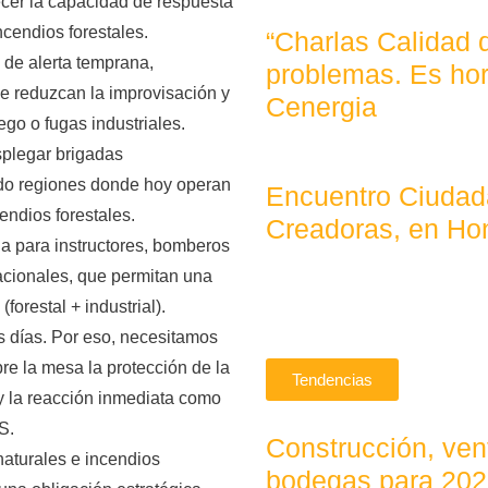
lecer la capacidad de respuesta
ncendios forestales.
“Charlas Calidad 
s de alerta temprana,
problemas. Es hor
ue reduzcan la improvisación y
Cenergia
uego o fugas industriales.
splegar brigadas
ndo regiones donde hoy operan
Encuentro Ciudad
endios forestales.
Creadoras, en Ho
da para instructores, bomberos
nacionales, que permitan una
orestal + industrial).
s días. Por eso, necesitamos
e la mesa la protección de la
Tendencias
 y la reacción inmediata como
S.
Construcción, vent
naturales e incendios
bodegas para 20