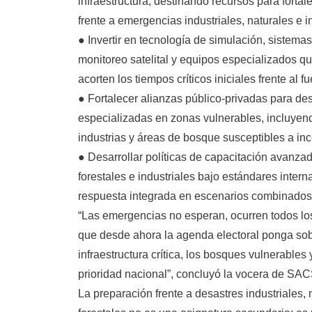
infraestructura, destinando recursos para forta
frente a emergencias industriales, naturales e i
● Invertir en tecnología de simulación, sistema
monitoreo satelital y equipos especializados q
acorten los tiempos críticos iniciales frente al f
● Fortalecer alianzas público-privadas para de
especializadas en zonas vulnerables, incluye
industrias y áreas de bosque susceptibles a inc
● Desarrollar políticas de capacitación avanza
forestales e industriales bajo estándares inter
respuesta integrada en escenarios combinados (f
“Las emergencias no esperan, ocurren todos lo
que desde ahora la agenda electoral ponga sobr
infraestructura crítica, los bosques vulnerables
prioridad nacional”, concluyó la vocera de SAC
La preparación frente a desastres industriales, 