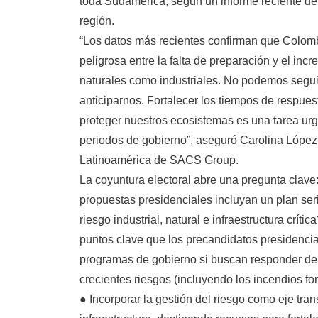
toda Sudamérica, según un informe reciente de 
región.
“Los datos más recientes confirman que Colom
peligrosa entre la falta de preparación y el in
naturales como industriales. No podemos segu
anticiparnos. Fortalecer los tiempos de respuest
proteger nuestros ecosistemas es una tarea ur
periodos de gobierno”, aseguró Carolina López
Latinoamérica de SACS Group.
La coyuntura electoral abre una pregunta clave
propuestas presidenciales incluyan un plan seri
riesgo industrial, natural e infraestructura críti
puntos clave que los precandidatos presidenci
programas de gobierno si buscan responder de 
crecientes riesgos (incluyendo los incendios for
● Incorporar la gestión del riesgo como eje tra