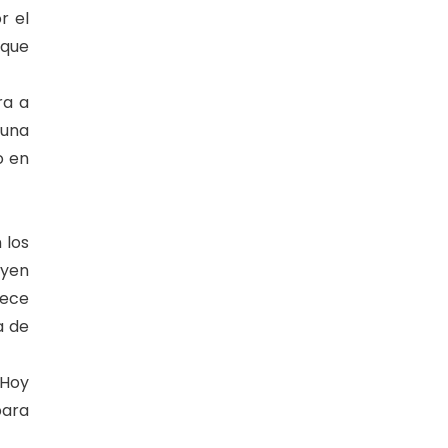
r el
 que
ra a
 una
o en
 los
uyen
rece
a de
 Hoy
para