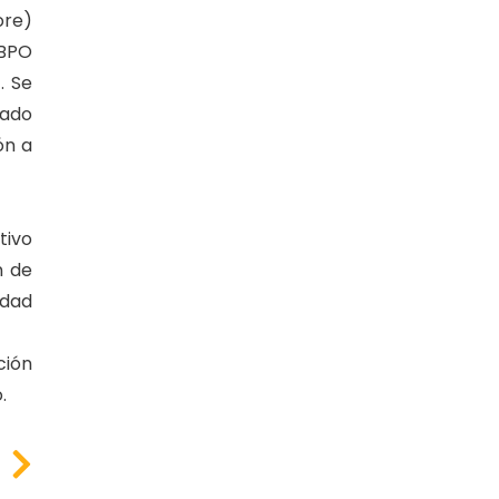
ore)
 BPO
. Se
sado
ón a
tivo
n de
idad
ción
.