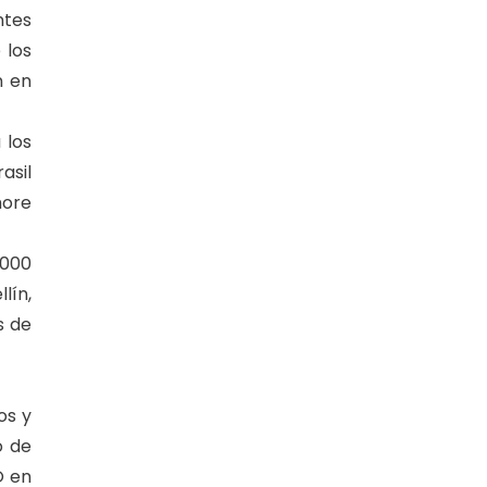
ntes
 los
n en
 los
asil
hore
.000
lín,
s de
os y
o de
O en