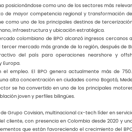
núa posicionándose como uno de los sectores más releva
to de mayor competencia regional y transformación de
e como uno de los principales destinos de tercerizació
ano, infraestructura y ubicación estratégica.
ercado colombiano de BPO alcanzó ingresos cercanos a
el tercer mercado más grande de la región, después de Br
activo del país para operaciones nearshore y offs
y Europa.
en el empleo. El BPO genera actualmente más de 750
n una alta concentración en ciudades como Bogotá, Medel
l sector se ha convertido en uno de los principales motore
ación joven y perfiles bilingües.
e Grupo Covisian, multinacional cx-tech líder en servici
del cliente, con presencia en Colombia desde 2020 y un
elementos que están favoreciendo el crecimiento del BP