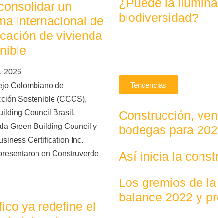
¿Puede la ilumina
consolidar un
biodiversidad?
ma internacional de
ficación de vivienda
nible
, 2026
Tendencias
ejo Colombiano de
cción Sostenible (CCCS),
Construcción, vent
ilding Council Brasil,
la Green Building Council y
bodegas para 20
siness Certification Inc.
Así inicia la cons
presentaron en Construverde
Los gremios de la
balance 2022 y p
áfico ya redefine el