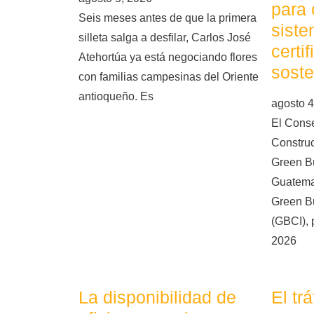
para 
Seis meses antes de que la primera
siste
silleta salga a desfilar, Carlos José
certi
Atehortúa ya está negociando flores
soste
con familias campesinas del Oriente
antioqueño. Es
agosto 4
El Cons
Constru
Green Bu
Guatema
Green Bu
(GBCI), 
2026
La disponibilidad de
El tr