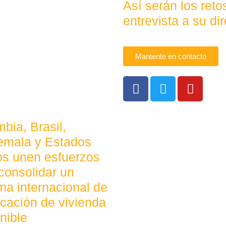
Así serán los ret
entrevista a su dir
Mantente en contacto
bia, Brasil,
emala y Estados
os unen esfuerzos
consolidar un
ma internacional de
ficación de vivienda
nible