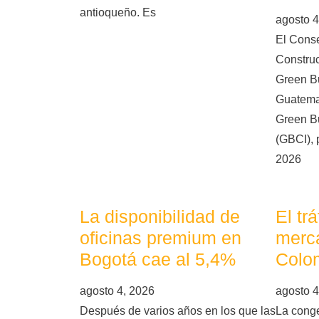
antioqueño. Es
agosto 4
El Cons
Constru
Green Bu
Guatema
Green Bu
(GBCI), 
2026
La disponibilidad de
El tr
oficinas premium en
merca
Bogotá cae al 5,4%
Colo
agosto 4, 2026
agosto 4
Después de varios años en los que las
La conge