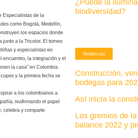
¿Puede la ilumina
biodiversidad?
e Especialistas de la
dades como Bogotá, Medellín,
construyen los espacios donde
unto a la Tricolor. El torneo
llas y especialistas en
Tendencias
 encuentro, la integración y el
ponen la casa” en Colombia.
Construcción, vent
 cupos y la primera fecha se
bodegas para 20
pirar a los colombianos a
Así inicia la cons
mpañía, reafirmando el papel
e, celebra y comparte
Los gremios de la
balance 2022 y p