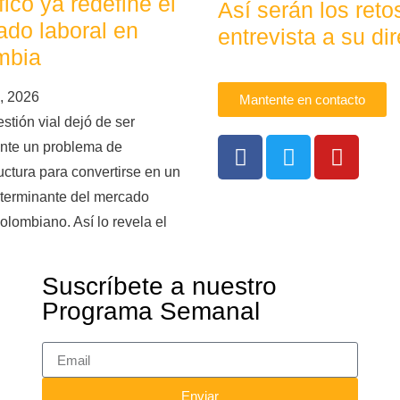
áfico ya redefine el
Así serán los ret
do laboral en
entrevista a su dir
mbia
, 2026
Mantente en contacto
stión vial dejó de ser
nte un problema de
ructura para convertirse en un
eterminante del mercado
colombiano. Así lo revela el
Suscríbete a nuestro
Programa Semanal
Enviar