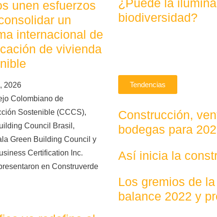
¿Puede la ilumina
os unen esfuerzos
biodiversidad?
consolidar un
ma internacional de
ficación de vivienda
nible
Tendencias
, 2026
ejo Colombiano de
Construcción, vent
cción Sostenible (CCCS),
ilding Council Brasil,
bodegas para 20
la Green Building Council y
Así inicia la cons
siness Certification Inc.
presentaron en Construverde
Los gremios de la
balance 2022 y p