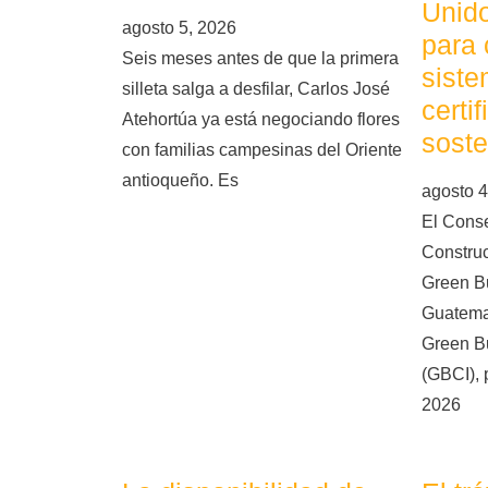
Unid
agosto 5, 2026
para 
Seis meses antes de que la primera
siste
silleta salga a desfilar, Carlos José
certi
Atehortúa ya está negociando flores
soste
con familias campesinas del Oriente
antioqueño. Es
agosto 4
El Cons
Constru
Green Bu
Guatema
Green Bu
(GBCI), 
2026