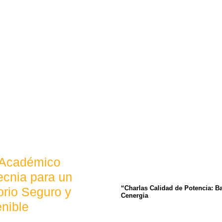
 Académico
cnia para un
“Charlas Calidad de Potencia: B
torio Seguro y
Cenergia
nible