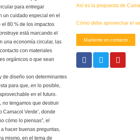
Así es la propuesta de Camac
rcular para entregar
n un cuidado especial en el
Cómo debe aprovechar el sec
e el 80 % de los impactos
construye está marcando el
Mantente en contacto
n una economía circular, las
 contacto con materiales
les orgánicos o que sean
 y de diseño son determinantes
sta para que, en lo posible,
provechable en el futuro.
s, no tengamos que destruir
so Camacol Verde’, donde
no cómo lo piensas”, el
o a hacer buenas preguntas,
ra mismo, en el tema de