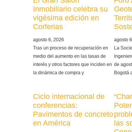
El Gran Salón
Foro
Inmobiliario celebra su
Geote
vigésima edición en
Terri
Corferias
Soste
agosto 6, 2026
agosto 6
Tras un proceso de recuperación en
La Soci
medio del aumento en las tasas de
Ingeniero
interés y otros factores que inciden en
de agost
la dinámica de compra y
Bogotá 
Ciclo internacional de
“Char
conferencias:
Poten
Pavimentos de concreto
probl
en América
las s
Cene