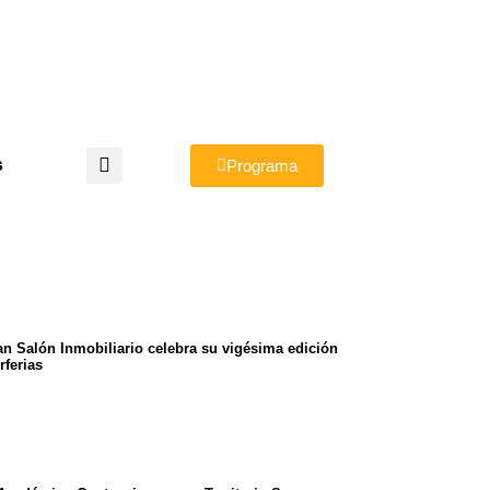
s
Programa
an Salón Inmobiliario celebra su vigésima edición
rferias