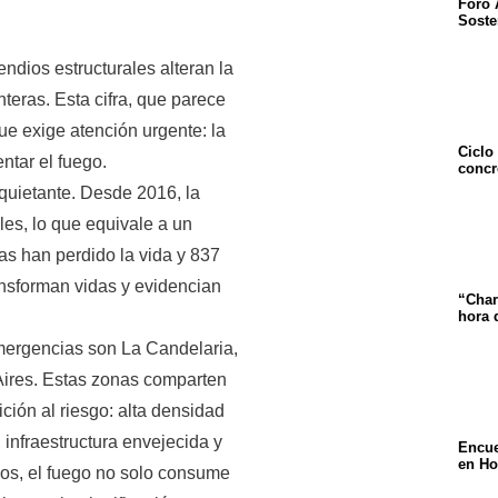
Foro 
Soste
ndios estructurales alteran la
teras. Esta cifra, que parece
ue exige atención urgente: la
Ciclo
ntar el fuego.
concr
quietante. Desde 2016, la
les, lo que equivale a un
as han perdido la vida y 837
ansforman vidas y evidencian
“Char
hora 
mergencias son La Candelaria,
Aires. Estas zonas comparten
ición al riesgo: alta densidad
 infraestructura envejecida y
Encue
en Ho
ios, el fuego no solo consume