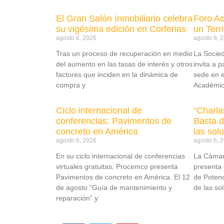
El Gran Salón Inmobiliario celebra
Foro A
su vigésima edición en Corferias
un Terr
agosto 6, 2026
agosto 6, 
Tras un proceso de recuperación en medio
La Socie
del aumento en las tasas de interés y otros
invita a p
factores que inciden en la dinámica de
sede en e
compra y
Académic
Ciclo internacional de
“Charla
conferencias: Pavimentos de
Basta d
concreto en América
las sol
agosto 6, 2026
agosto 6, 
En su ciclo internacional de conferencias
La Cámar
virtuales gratuitas, Procemco presenta
presenta 
Pavimentos de concreto en América. El 12
de Potenc
de agosto “Guía de mantenimiento y
de las so
reparación” y