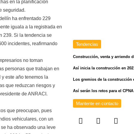
has en la planificación
e seguridad.
ellín ha enfrentado 229
ente iguala a la registrada en
 239. Si la tendencia se
600 incidentes, reafirmando
Tendencias
Construcción, venta y arriendo d
empresarios no toman
Así inicia la construcción en 202
las personas que trabajan en
d y este año tenemos la
Los gremios de la construcción 
as que reduzcan riesgos y
Así serán los retos para el CPNA 
 presidente de ANRACI.
Mantente en contacto
icos que preocupan, pues
ndios vehiculares, con un
 se ha observado una leve