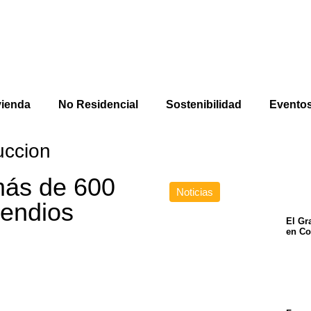
vienda
No Residencial
Sostenibilidad
Evento
uccion
más de 600
Noticias
cendios
El Gr
en Co