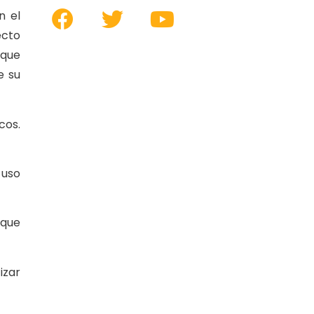
n el
ecto
 que
e su
cos.
 uso
 que
izar