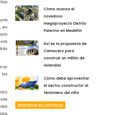
años
Cómo avanza el
novedoso
 una
megaproyecto Distrito
, en
Palermo en Medellín
ario
evas
Así es la propuesta de
drés
Camacero para
construir un millón de
viviendas
erar
 los
Cómo debe aprovechar
el sector constructor el
osto
fenómeno del niño
evas
Mantente en contacto
ades
este