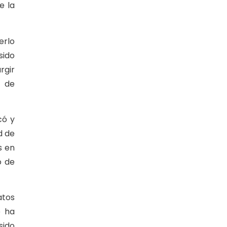
e la
erlo
sido
rgir
a de
có y
d de
s en
o de
atos
e ha
sido