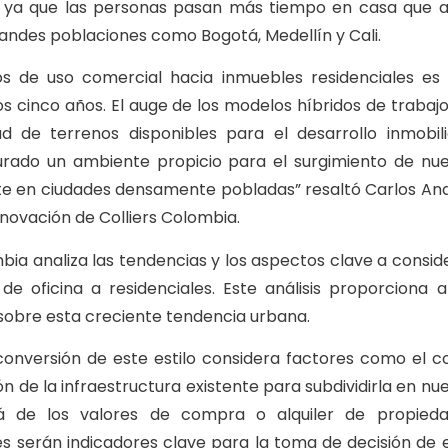
nda ya que las personas pasan más tiempo en casa que 
andes poblaciones como Bogotá, Medellín y Cali.
ios de uso comercial hacia inmuebles residenciales es
s cinco años. El auge de los modelos híbridos de trabajo
d de terrenos disponibles para el desarrollo inmobili
gurado un ambiente propicio para el surgimiento de nu
te en ciudades densamente pobladas” resaltó Carlos An
nnovación de Colliers Colombia.
mbia analiza las tendencias y los aspectos clave a consid
e oficina a residenciales. Este análisis proporciona a
 sobre esta creciente tendencia urbana.
conversión de este estilo considera factores como el c
ión de la infraestructura existente para subdividirla en nu
rá de los valores de compra o alquiler de propied
les serán indicadores clave para la toma de decisión de 