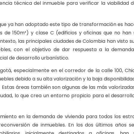
ncia técnica del inmueble para verificar la viabilidad d
que ya han adoptado este tipo de transformación es hac
s de 150m²) y clase C (edificios y oficinas que no han 
texto, las principales ciudades de Colombia han visto su
bles, con el objetivo de dar respuesta a la demand
ial de desarrollo urbanístico.
gotá, especialmente en el corredor de la calle 100, Chi
bles debido a su alta valorización y la baja disponibilida
a. Estas áreas también son algunas de las más valorizada
iudad, lo que crea un entorno propicio para el desarroll
recimiento en la demanda de vivienda para todos los estr
econversión de inmuebles. En los dos últimos años s
iliarios, inicialmente destinados a oficinas, han 