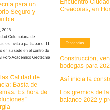
Encuentro Ciudad
cnia para un
Creadoras, en Ho
torio Seguro y
nible
, 2026
edad Colombiana de
Tendencias
s los invita a participar el 11
o en su sede en el centro de
Construcción, vent
al Foro Académico Geotecnia
bodegas para 20
las Calidad de
Así inicia la cons
cia: Basta de
emas. Es hora de
Los gremios de la
oluciones”
balance 2022 y p
rgia