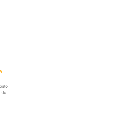
a
osto
a de