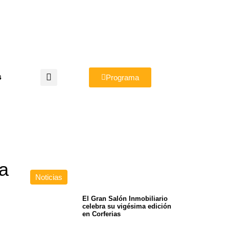
s
Programa
ra
Noticias
El Gran Salón Inmobiliario
celebra su vigésima edición
en Corferias