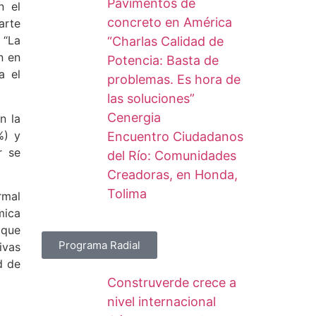
Pavimentos de
n el
concreto en América
arte
 “La
“Charlas Calidad de
n en
Potencia: Basta de
a el
problemas. Es hora de
las soluciones”
Cenergia
n la
%) y
Encuentro Ciudadanos
r se
del Río: Comunidades
Creadoras, en Honda,
Tolima
rmal
mica
 que
Programa Radial
ivas
d de
Construverde crece a
nivel internacional