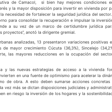
cutiva de Camacol, si bien hay mejores condiciones e
rés y la mayor disposición para invertir en vivienda por p
la necesidad de fortalecer la seguridad jurídica del sector.
rno para consolidar la recuperación e impulsar la inversió
ende a su vez de un marco de certidumbre jurídica par
 proyectos”, anotó la dirigente gremial.
banas analizadas, 13 presentaron variaciones positivas e
s de mayor crecimiento Cúcuta (36,3%), Sincelejo (34,2
rte, las mayores reducciones en la ocupación del secto
a y las nuevas estrategias de acceso a la vivienda fo
nvierten en una fuente de optimismo para acelerar la diná
ano de obra. A esto deben sumarse acciones concretas
a vez más se dictan disposiciones judiciales y administrat
n en riesgo la inversión de los hogares y la sostenibilida