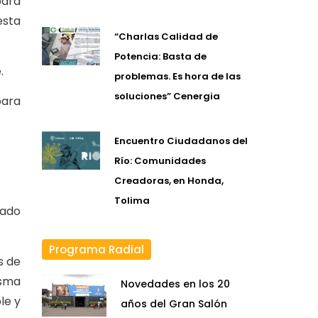
para
esta
“Charlas Calidad de
Potencia: Basta de
.
problemas. Es hora de las
soluciones” Cenergia
para
Encuentro Ciudadanos del
Río: Comunidades
Creadoras, en Honda,
Tolima
tado
Programa Radial
s de
isma
Novedades en los 20
le y
años del Gran Salón