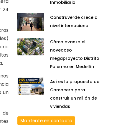
nera
Inmobiliario
y 24
Construverde crece a
nivel internacional
tras
des)
Cómo avanza el
orio
novedoso
ltas
megaproyecto Distrito
a.
Palermo en Medellín
anos
Así es la propuesta de
ncia
Camacero para
s un
construir un millón de
viviendas
n de
Mantente en contacto
ntes