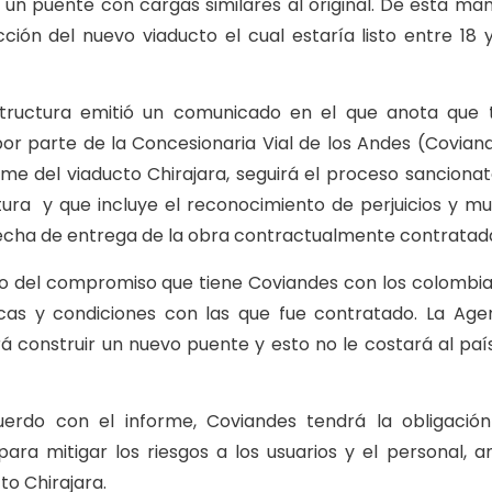
e un puente con cargas similares al original. De esta ma
ión del nuevo viaducto el cual estaría listo entre 18 
structura emitió un comunicado en el que anota que 
 por parte de la Concesionaria Vial de los Andes (Covian
e del viaducto Chirajara, seguirá el proceso sancionat
ctura y que incluye el reconocimiento de perjuicios y mu
echa de entrega de la obra contractualmente contratad
nto del compromiso que tiene Coviandes con los colombi
cas y condiciones con las que fue contratado. La Age
rá construir un nuevo puente y esto no le costará al paí
erdo con el informe, Coviandes tendrá la obligació
ra mitigar los riesgos a los usuarios y el personal, a
to Chirajara.