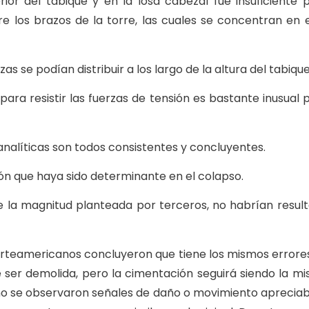
ior del tabique y en la losa cabezal fue insuficiente 
tre los brazos de la torre, las cuales se concentran en 
s se podían distribuir a los largo de la altura del tabique
 para resistir las fuerzas de tensión es bastante inusual 
s analíticas son todos consistentes y concluyentes.
ón que haya sido determinante en el colapso.
e la magnitud planteada por terceros, no habrían resul
 norteamericanos concluyeron que tiene los mismos errore
e ser demolida, pero la cimentación seguirá siendo la m
no se observaron señales de daño o movimiento apreciab